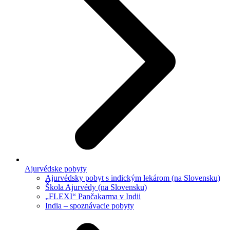
Ajurvédske pobyty
Ajurvédsky pobyt s indickým lekárom (na Slovensku)
Škola Ajurvédy (na Slovensku)
„FLEXI“ Pančakarma v Indii
India – spoznávacie pobyty