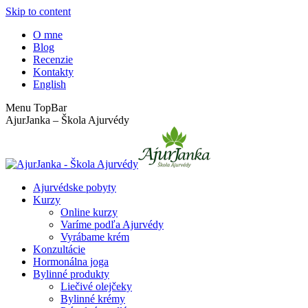
Skip to content
O mne
Blog
Recenzie
Kontakty
English
Menu TopBar
AjurJanka – Škola Ajurvédy
Ajurvédske pobyty
Kurzy
Online kurzy
Varíme podľa Ajurvédy
Vyrábame krém
Konzultácie
Hormonálna joga
Bylinné produkty
Liečivé olejčeky
Bylinné krémy