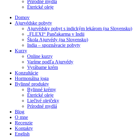
Prírodné mydlá
Éterické oleje
Domov
Ajurvédske pobyty
Ajurvédsky pobyt s indickým lekárom (na Slovensku)
„FLEXI“ Pančakarma v Indii
Škola Ajurvédy (na Slovensku)
India – spoznávacie pobyty
Kurzy
Online kurzy
Varíme podľa Ajurvédy
Vyrábame krém
Konzultácie
Hormonálna joga
Bylinné produkty
Bylinné krémy
Éterické oleje
Liečivé olejčeky
Prírodné mydlá
Blog
O mne
Recenzie
Kontakty
English