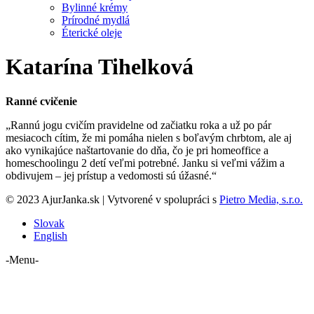
Bylinné krémy
Prírodné mydlá
Éterické oleje
Katarína Tihelková
Ranné cvičenie
„Rannú jogu cvičím pravidelne od začiatku roka a už po pár
mesiacoch cítim, že mi pomáha nielen s boľavým chrbtom, ale aj
ako vynikajúce naštartovanie do dňa, čo je pri homeoffice a
homeschoolingu 2 detí veľmi potrebné. Janku si veľmi vážim a
obdivujem – jej prístup a vedomosti sú úžasné.“
© 2023 AjurJanka.sk | Vytvorené v spolupráci s
Pietro Media, s.r.o.
Slovak
English
-Menu-